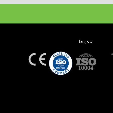
مجوزها
ی