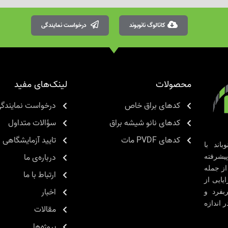
کاتالوگ نانوبوند
درخواست نمایندگی
محصولات
لینک‌های مفید
کدهای براق خاص
درخواست نمایندگ
کدهای نانو شیشه براق
سؤالات متداول
کدهای PVDF مات
تایید آزمایشگاهی
اند با
درباره‌ی ما
یشرفته
از جمله
ارتباط با ما
ایایی از
اخبار
بفرد و
 اندازه
مقالات
پروژه‌ها