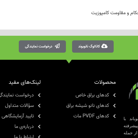
ام و مقاومت کامپوزیت
کاتالوگ نانوبوند
درخواست نمایندگی
محصولات
لینک‌های مفید
کدهای براق خاص
درخواست نمایندگ
کدهای نانو شیشه براق
سؤالات متداول
کدهای PVDF مات
تایید آزمایشگاهی
اند با
درباره‌ی ما
یشرفته
از جمله
ارتباط با ما