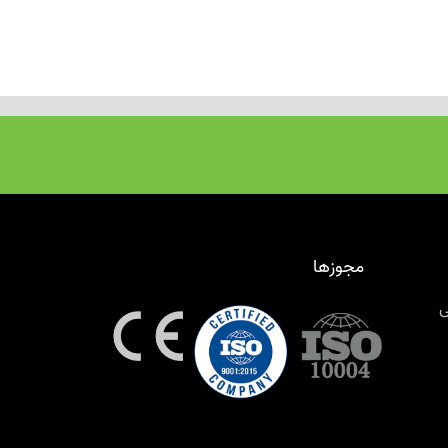
مجوزها
ی