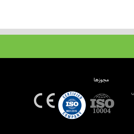
مجوزها
ی