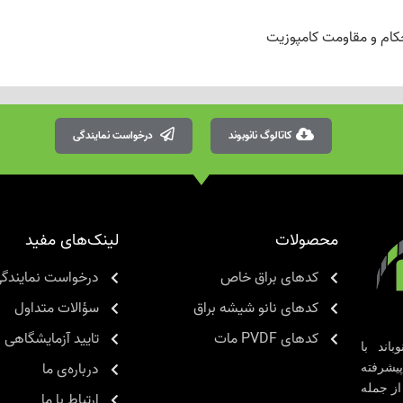
ام و مقاومت کامپوزیت
کاتالوگ نانوبوند
درخواست نمایندگی
محصولات
لینک‌های مفید
کدهای براق خاص
درخواست نمایندگ
کدهای نانو شیشه براق
سؤالات متداول
کدهای PVDF مات
تایید آزمایشگاهی
اند با
درباره‌ی ما
یشرفته
از جمله
ارتباط با ما