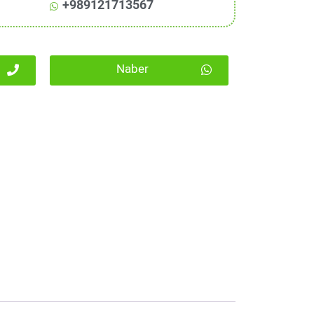
+989121713567
Naber