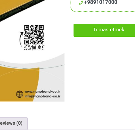
+9891017000
Temas etmek
eviews (0)