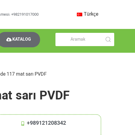
Türkçe
üşmesi: +982191017000
KATALOG
de 117 mat sarı PVDF
at sarı PVDF
+989121208342