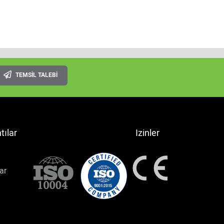
TEMSIL TALEBI
tılar
Izinler
ar