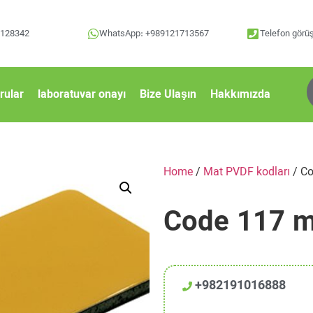
2128342
WhatsApp: +989121713567
Telefon gör
rular
laboratuvar onayı
Bize Ulaşın
Hakkımızda
Home
/
Mat PVDF kodları
/ Co
Code 117 m
+982191016888