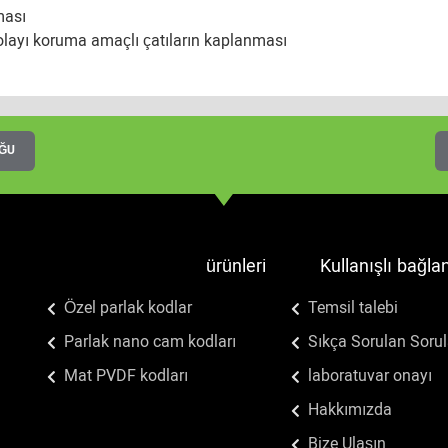
ması
layı koruma amaçlı çatıların kaplanması
ĞU
ürünleri
Kullanışlı bağlan
Özel parlak kodlar
Temsil talebi
Parlak nano cam kodları
Sıkça Sorulan Sorul
Mat PVDF kodları
laboratuvar onayı
Hakkımızda
Bize Ulaşın