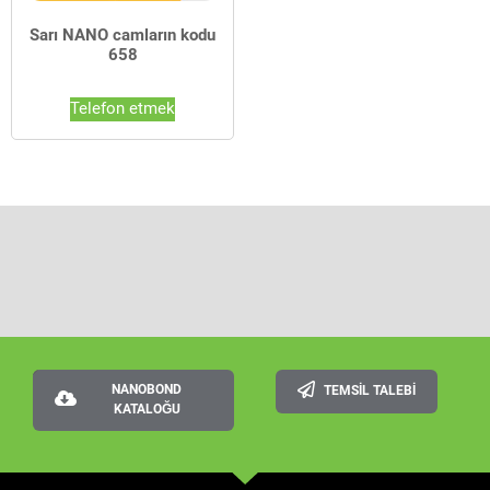
Sarı NANO camların kodu
658
Telefon etmek
NANOBOND
TEMSIL TALEBI
KATALOĞU