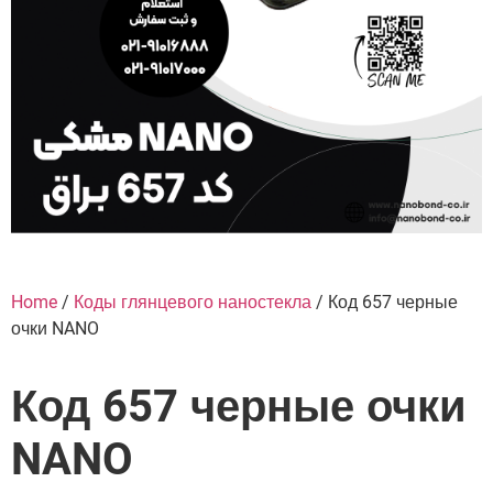
Home
/
Коды глянцевого наностекла
/ Код 657 черные
очки NANO
Код 657 черные очки
NANO