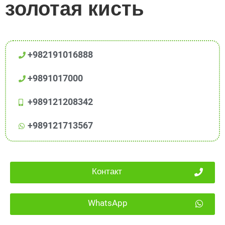
золотая кисть
+982191016888
+9891017000
+989121208342
+989121713567
Контакт
WhatsApp