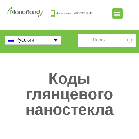
Мобильный: +989121208342
Русский
Коды
глянцевого
наностекла