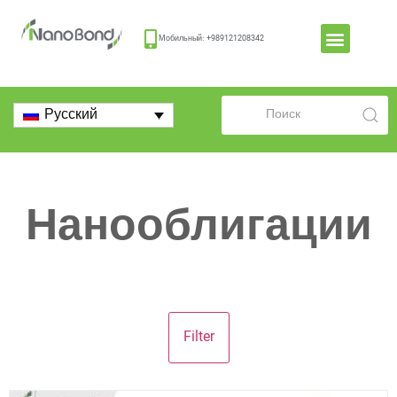
Мобильный: +989121208342
Русский
Нанооблигации
Filter