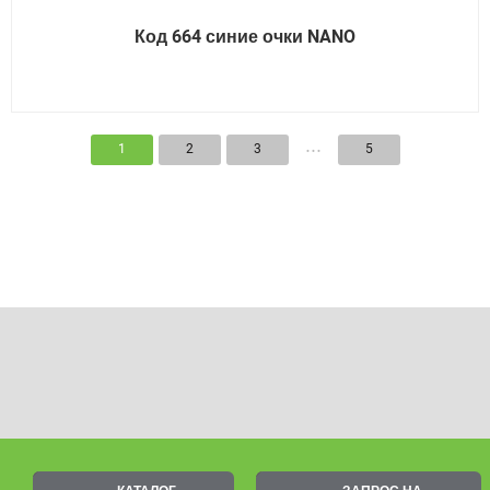
Код 664 синие очки NANO
...
1
2
3
5