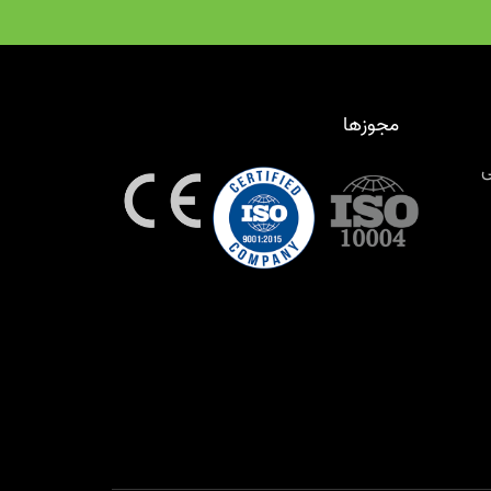
مجوزها
ی