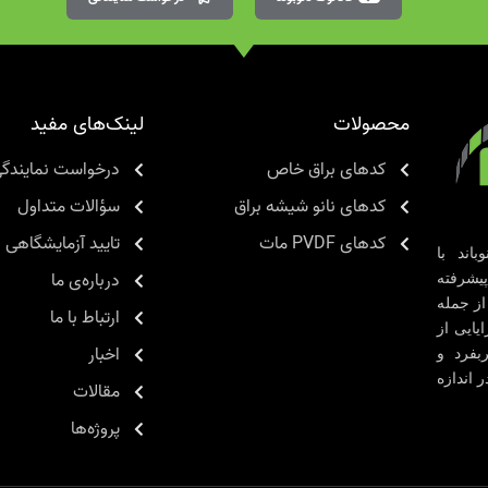
محصولات
لینک‌های مفید
کدهای براق خاص
درخواست نمایندگ
کدهای نانو شیشه براق
سؤالات متداول
کدهای PVDF مات
تایید آزمایشگاهی
اند با
درباره‌ی ما
یشرفته
از جمله
ارتباط با ما
ایایی از
اخبار
بفرد و
 اندازه
مقالات
پروژه‌ها