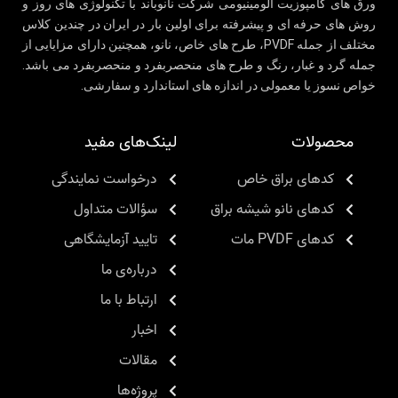
ورق های کامپوزیت آلومینیومی شرکت نانوباند با تکنولوژی های روز و
روش های حرفه ای و پیشرفته برای اولین بار در ایران در چندین کلاس
مختلف از جمله PVDF، طرح های خاص، نانو، همچنین دارای مزایایی از
جمله گرد و غبار، رنگ و طرح های منحصربفرد و منحصربفرد می باشد.
خواص نسوز یا معمولی در اندازه های استاندارد و سفارشی.
محصولات
لینک‌های مفید
کدهای براق خاص
درخواست نمایندگی
کدهای نانو شیشه براق
سؤالات متداول
کدهای PVDF مات
تایید آزمایشگاهی
درباره‌ی ما
ارتباط با ما
اخبار
مقالات
پروژه‌ها