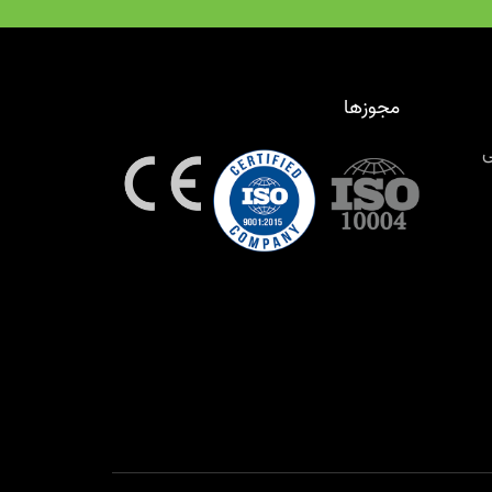
مجوزها
ی