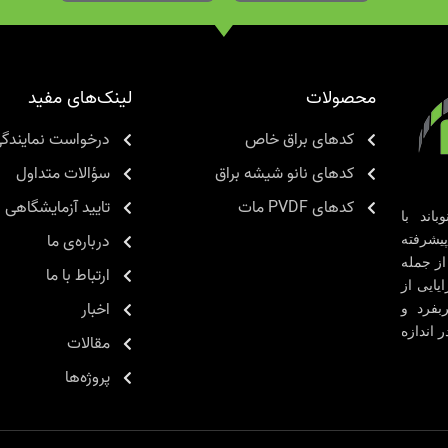
محصولات
لینک‌های مفید
کدهای براق خاص
درخواست نمایندگ
کدهای نانو شیشه براق
سؤالات متداول
کدهای PVDF مات
تایید آزمایشگاهی
اند با
درباره‌ی ما
یشرفته
از جمله
ارتباط با ما
ایایی از
اخبار
بفرد و
 اندازه
مقالات
پروژه‌ها