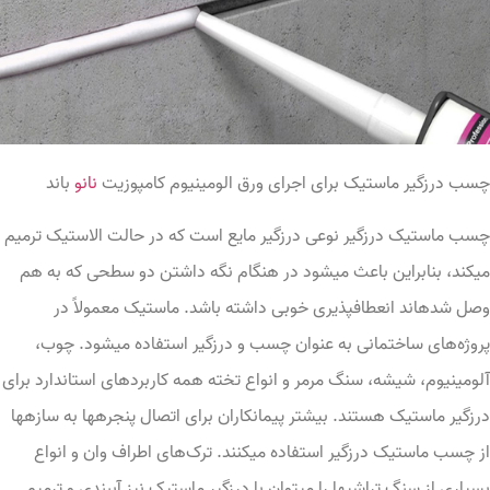
سب درزگیر ماستیک برای اجرای ورق الومینیوم کامپوزیت
نانو
باند
سب ماستیک درزگیر نوعی درزگیر مایع است که در حالت الاستیک ترمیم
یکند، بنابراین باعث میشود در هنگام نگه داشتن دو سطحی که به هم
صل شدهاند انعطافپذیری خوبی داشته باشد. ماستیک معمولاً در
روژه‌‌‌‌های ساختمانی به عنوان چسب و درزگیر استفاده میشود. چوب،
لومینیوم، شیشه، سنگ مرمر و انواع تخته همه کاربرد‌‌‌‌های استاندارد برای
رزگیر ماستیک هستند. بیشتر پیمانکاران برای اتصال پنجرهها به سازهها
ز چسب ماستیک درزگیر استفاده میکنند. ترک‌‌‌‌های اطراف وان و انواع
سیاری از سنگ تراشیها را میتوان با درزگیر ماستیک نیز آببندی و ترمیم