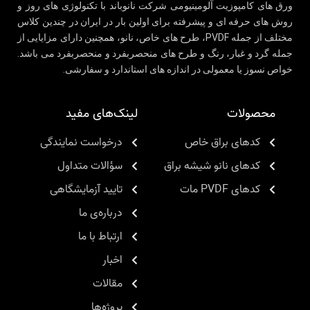
ورق های کامپوزیت آلومینیومی شرکت نانوباند با تکنولوژی های روز و
روش های حرفه ای و پیشرفته برای اولین بار در ایران در چندین کلاس
مختلف از جمله PVDF، طرح های خاص، نانو، همچنین دارای مزایایی از
جمله گرد و غبار، رنگ و طرح های منحصربفرد و منحصربفرد می باشد.
خواص نسوز یا معمولی در اندازه های استاندارد و سفارشی.
محصولات
لینک‌های مفید
کدهای براق خاص
درخواست نمایندگی
کدهای نانو شیشه براق
سؤالات متداول
کدهای PVDF مات
تایید آزمایشگاهی
درباره‌ی ما
ارتباط با ما
اخبار
مقالات
پروژه‌ها