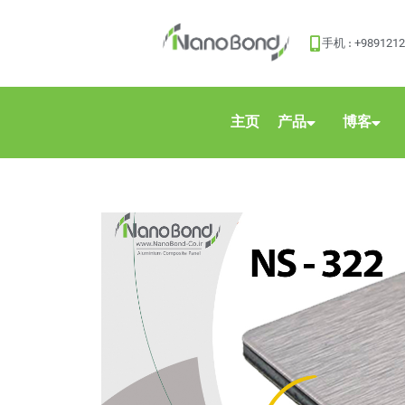
手机 : +989121
主页
产品
博客