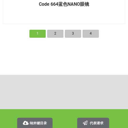
Code 664蓝色NANO眼镜
1
2
3
4
纳米键目录
代表请求